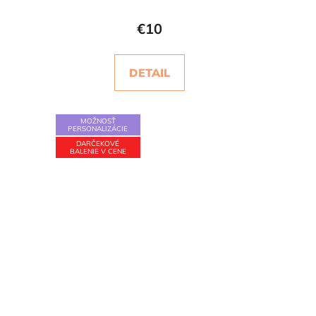
€10
DETAIL
MOŽNOSŤ
PERSONALIZÁCIE
DARČEKOVÉ
BALENIE V CENE