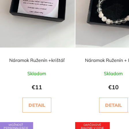
d
u
k
t
o
v
Náramok Ruženín +krištáľ
Náramok Ruženín + K
Skladom
Skladom
€11
€10
DETAIL
DETAIL
MOŽNOSŤ
DARČEKOVÉ
PERSONALIZÁCIE
BALENIE V CENE