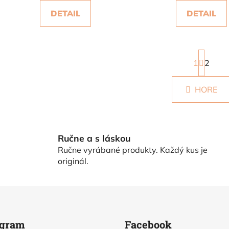
DETAIL
DETAIL
S
t
1
2
r
O
á
HORE
v
n
k
l
o
á
v
d
a
a
Ručne a s láskou
n
c
Ručne vyrábané produkty. Každý kus je
i
i
e
originál.
e
p
r
v
k
agram
Facebook
y