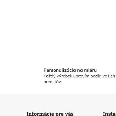
Personalizácia na mieru
Každý výrobok upravím podľa vašich
predstáv.
Z
á
Informácie pre vás
Inst