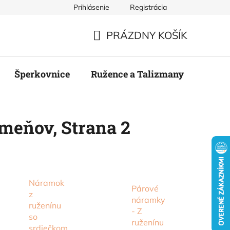
Prihlásenie
Registrácia
mienky
Podmienky ochrany osobných údajov
Odstúpenie
PRÁZDNY KOŠÍK
NÁKUPNÝ
KOŠÍK
Šperkovnice
Ružence a Talizmany
Stier
ameňov
, Strana 2
Náramok
Párové
z
náramky
ruženínu
- Z
so
ruženínu
srdiečkom