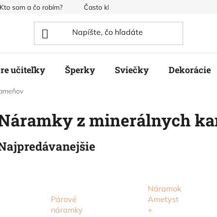
Kto som a čo robím?
Často kladené otázky
Obchodné pod
re učiteľky
Šperky
Sviečky
Dekorácie
kameňov
Náramky z minerálnych k
Najpredávanejšie
Náramok
Párové
Ametyst
náramky
+