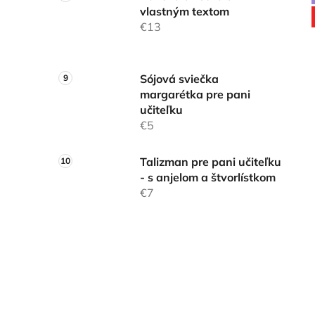
vlastným textom
€13
Sójová sviečka
margarétka pre pani
učiteľku
€5
Talizman pre pani učiteľku
- s anjelom a štvorlístkom
€7