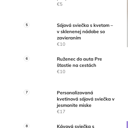
€5
Sójová sviečka s kvetom –
v sklenenej nádobe so
zavieraním
€10
Ruženec do auta Pre
šťastie na cestách
€10
Personalizovaná
kvetinová sójová sviečka v
jesmonite miske
€17
Kávová sviečka s