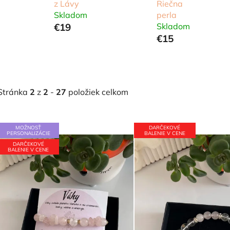
z Lávy
Riečna
Skladom
perla
€19
Skladom
€15
Stránka
2
z
2
-
27
položiek celkom
V
MOŽNOSŤ
DARČEKOVÉ
ý
PERSONALIZÁCIE
BALENIE V CENE
DARČEKOVÉ
p
BALENIE V CENE
i
s
p
r
o