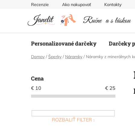
Prejsť
Recenzie
Ako nakupovať
Kontakty
na
obsah
Personalizované darčeky
Darčeky p
Domov
/
Šperky
/
Náramky
/
Náramky z minerálnych 
B
o
Cena
č
€
10
€
25
n
ý
p
a
ROZBALIŤ FILTER
n
e