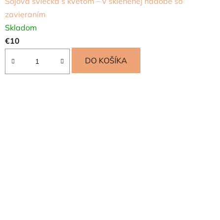
Sójová sviečka s kvetom – v sklenenej nádobe so
zavieraním
Skladom
€10
DO KOŠÍKA