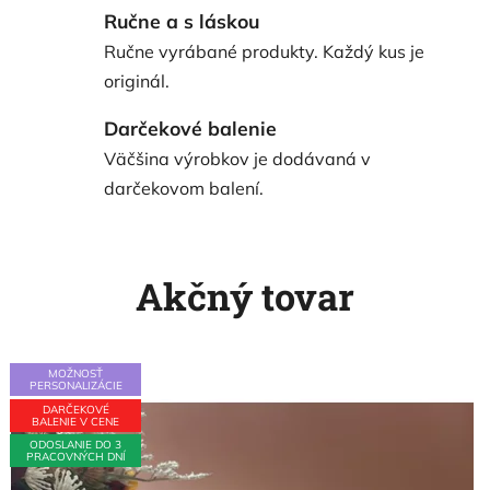
Ručne a s láskou
Ručne vyrábané produkty. Každý kus je
originál.
Darčekové balenie
Väčšina výrobkov je dodávaná v
darčekovom balení.
Akčný tovar
MOŽNOSŤ
MOŽNOSŤ
PERSONALIZÁCIE
PERSONALIZÁCIE
DARČEKOVÉ
BALENIE V CENE
ODOSLANIE DO 3
PRACOVNÝCH DNÍ