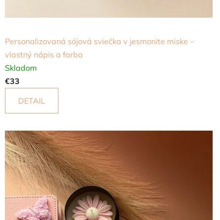
Personalizovaná sójová sviečka v jesmonite miske –
vlastný nápis a farba
Skladom
€33
DETAIL