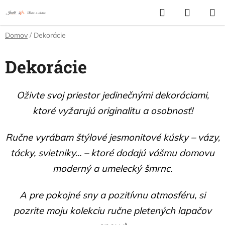
Prejsť
Hľadať
NÁKUP
na
KOŠÍK
obsah
Domov
/
Dekorácie
Dekorácie
Oživte svoj priestor jedinečnými dekoráciami,
ktoré vyžarujú originalitu a osobnosť!
Ručne vyrábam štýlové jesmonitové kúsky – vázy,
tácky, svietniky... – ktoré dodajú vášmu domovu
moderný a umelecký šmrnc.
A pre pokojné sny a pozitívnu atmosféru, si
pozrite moju kolekciu ručne pletených lapačov