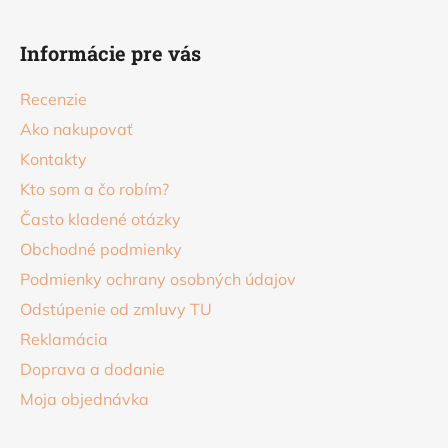
Z
ý
á
p
Informácie pre vás
p
i
s
ä
Recenzie
u
t
Ako nakupovať
i
Kontakty
e
Kto som a čo robím?
Často kladené otázky
Obchodné podmienky
Podmienky ochrany osobných údajov
Odstúpenie od zmluvy TU
Reklamácia
Doprava a dodanie
Moja objednávka