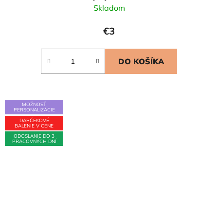
Skladom
€3
DO KOŠÍKA
MOŽNOSŤ
PERSONALIZÁCIE
DARČEKOVÉ
BALENIE V CENE
ODOSLANIE DO 3
PRACOVNÝCH DNÍ