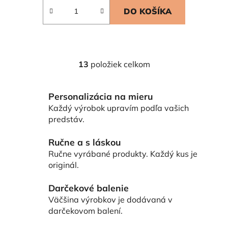
DO KOŠÍKA
13
položiek celkom
O
v
l
Personalizácia na mieru
á
Každý výrobok upravím podľa vašich
d
predstáv.
a
c
Ručne a s láskou
i
Ručne vyrábané produkty. Každý kus je
e
originál.
p
r
Darčekové balenie
v
Väčšina výrobkov je dodávaná v
k
darčekovom balení.
y
v