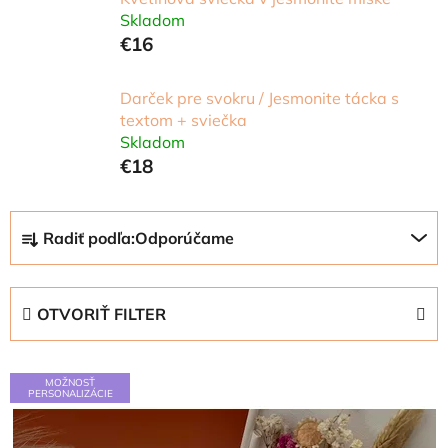
Skladom
€16
Darček pre svokru / Jesmonite tácka s
textom + sviečka
Skladom
€18
R
Radiť podľa:
Odporúčame
a
d
e
OTVORIŤ FILTER
n
i
V
e
MOŽNOSŤ
ý
PERSONALIZÁCIE
p
p
r