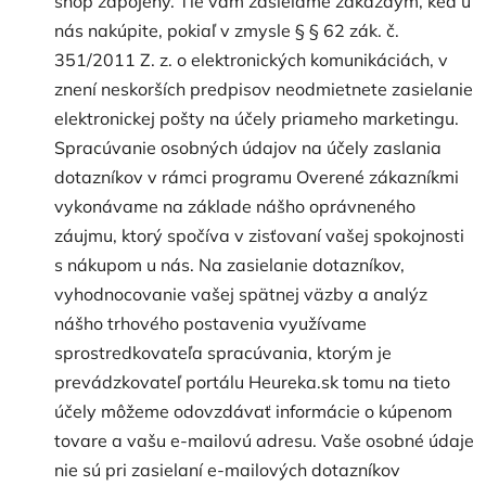
shop zapojený. Tie vám zasielame zakaždým, keď u
nás nakúpite, pokiaľ v zmysle § § 62 zák. č.
351/2011 Z. z. o elektronických komunikáciách, v
znení neskorších predpisov neodmietnete zasielanie
elektronickej pošty na účely priameho marketingu.
Spracúvanie osobných údajov na účely zaslania
dotazníkov v rámci programu Overené zákazníkmi
vykonávame na základe nášho oprávneného
záujmu, ktorý spočíva v zisťovaní vašej spokojnosti
s nákupom u nás. Na zasielanie dotazníkov,
vyhodnocovanie vašej spätnej väzby a analýz
nášho trhového postavenia využívame
sprostredkovateľa spracúvania, ktorým je
prevádzkovateľ portálu Heureka.sk tomu na tieto
účely môžeme odovzdávať informácie o kúpenom
tovare a vašu e-mailovú adresu. Vaše osobné údaje
nie sú pri zasielaní e-mailových dotazníkov