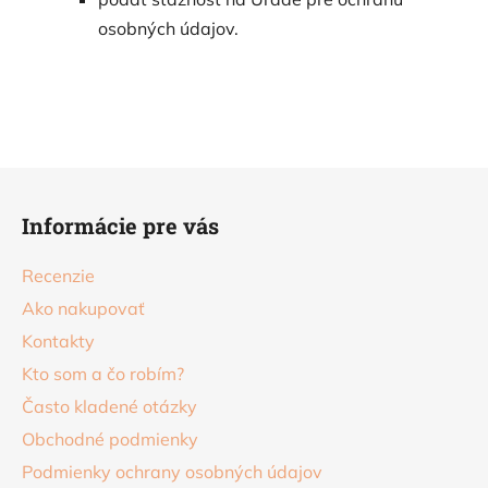
osobných údajov.
Z
á
Informácie pre vás
p
ä
Recenzie
t
Ako nakupovať
i
Kontakty
e
Kto som a čo robím?
Často kladené otázky
Obchodné podmienky
Podmienky ochrany osobných údajov