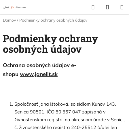
Prejsť
Hľadať
NÁKUP
na
KOŠÍK
obsah
Domov
/
Podmienky ochrany osobných údajov
Podmienky ochrany
osobných údajov
Ochrana osobných údajov e-
shopu
www.janelit.sk
Spoločnosť Jana Ištoková, so sídlom Kunov 143,
Senica 90501, IČO 50 567 047 zapísaná v
živnostenskom registri, na okresnom úrade v Senici,
č. živnostenského registra 240-25512 (ďalej len