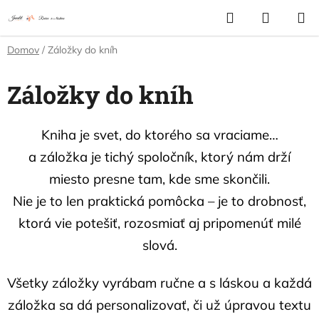
Prejsť
Hľadať
NÁKUP
na
KOŠÍK
obsah
Domov
/
Záložky do kníh
Záložky do kníh
Kniha je svet, do ktorého sa vraciame…
a záložka je tichý spoločník, ktorý nám drží
miesto presne tam, kde sme skončili.
Nie je to len praktická pomôcka – je to drobnosť,
ktorá vie potešiť, rozosmiať aj pripomenúť milé
slová.
Všetky záložky vyrábam ručne a s láskou a každá
záložka sa dá personalizovať, či už úpravou textu