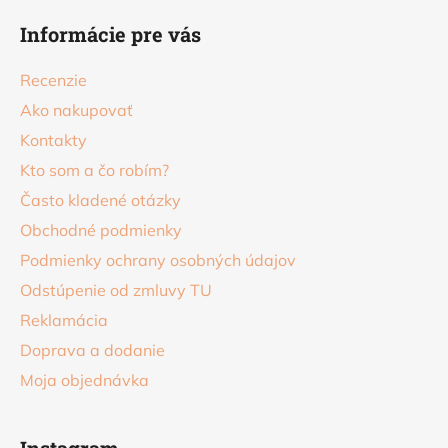
á
Informácie pre vás
p
ä
Recenzie
t
Ako nakupovať
i
Kontakty
e
Kto som a čo robím?
Často kladené otázky
Obchodné podmienky
Podmienky ochrany osobných údajov
Odstúpenie od zmluvy TU
Reklamácia
Doprava a dodanie
Moja objednávka