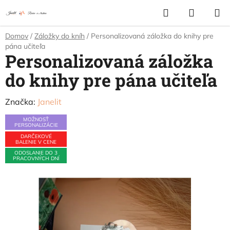
Prejsť
Hľadať
NÁKUP
na
KOŠÍK
obsah
Domov
/
Záložky do kníh
/
Personalizovaná záložka do knihy pre
pána učiteľa
Personalizovaná záložka
do knihy pre pána učiteľa
Značka:
Janelit
MOŽNOSŤ
PERSONALIZÁCIE
DARČEKOVÉ
BALENIE V CENE
ODOSLANIE DO 3
PRACOVNÝCH DNÍ