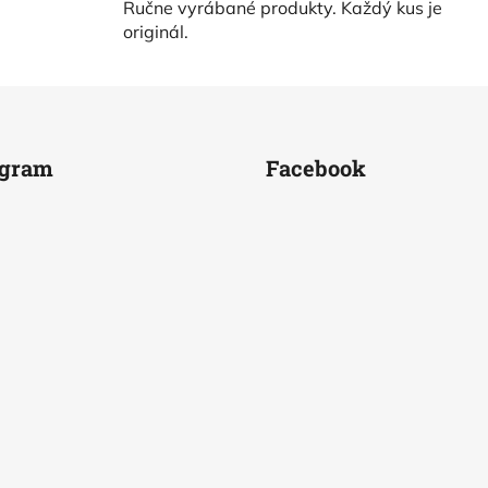
Ručne vyrábané produkty. Každý kus je
d
originál.
a
c
i
e
p
r
agram
Facebook
v
k
y
v
ý
p
i
s
u