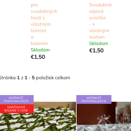
pre
Svadobná
svadobných
sójová
hostí s
sviečka
vlastným
- s
textom
vlastným
a
textom
balením
Skladom
Skladom
€1,50
€1,50
Stránka
1
z
1
-
5
položiek celkom
V
MOŽNOSŤ
MOŽNOSŤ
ý
PERSONALIZÁCIE
PERSONALIZÁCIE
DARČEKOVÉ
p
BALENIE V CENE
i
s