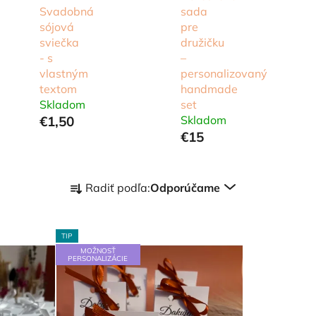
Svadobná
sada
sójová
pre
sviečka
družičku
- s
–
vlastným
personalizovaný
textom
handmade
Skladom
set
€1,50
Skladom
€15
R
Radiť podľa:
Odporúčame
a
d
e
TIP
n
MOŽNOSŤ
PERSONALIZÁCIE
i
e
p