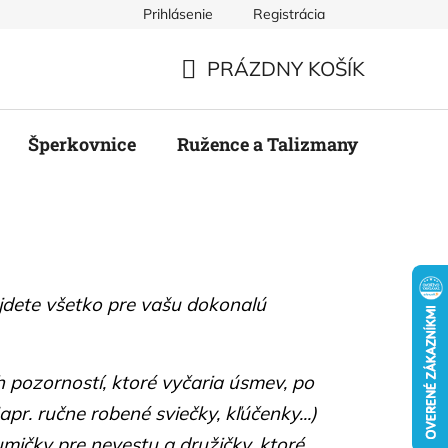
Prihlásenie
Registrácia
mienky
Podmienky ochrany osobných údajov
Odstúpenie
PRÁZDNY KOŠÍK
NÁKUPNÝ
KOŠÍK
Šperkovnice
Ružence a Talizmany
Stier
ájdete všetko pre vašu dokonalú
pozorností, ktoré vyčaria úsmev, po
r. ručne robené sviečky, kľúčenky...)
mičky pre nevestu a družičky, ktoré