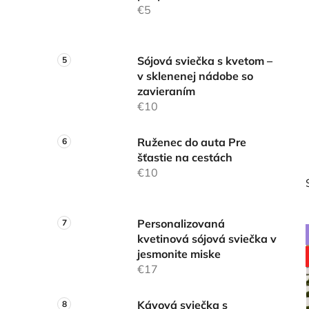
€5
Sójová sviečka s kvetom –
v sklenenej nádobe so
zavieraním
€10
Ruženec do auta Pre
šťastie na cestách
€10
Personalizovaná
kvetinová sójová sviečka v
jesmonite miske
€17
Kávová sviečka s