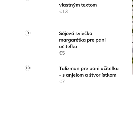
vlastným textom
€13
Sójová sviečka
margarétka pre pani
učiteľku
€5
Talizman pre pani učiteľku
- s anjelom a štvorlístkom
€7