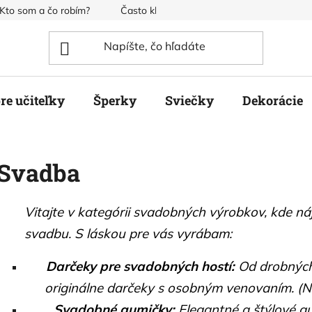
Kto som a čo robím?
Často kladené otázky
Obchodné pod
re učiteľky
Šperky
Sviečky
Dekorácie
Svadba
Vitajte v kategórii svadobných výrobkov, kde n
svadbu. S láskou pre vás vyrábam:
Darčeky pre svadobných hostí:
Od drobných 
originálne darčeky s osobným venovaním. (Nap
Svadobné gumičky:
Elegantné a štýlové gu