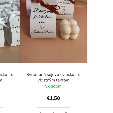
r
o
d
u
k
t
o
v
čka - s
Svadobná sójová sviečka - s
om
vlastným textom
Skladom
€1,50