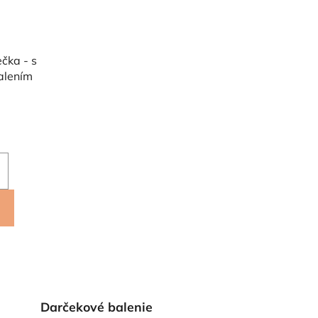
čka - s
alením
Darčekové balenie