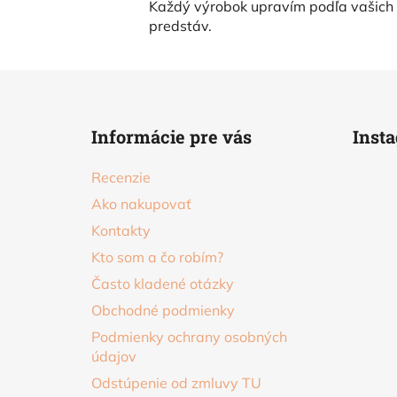
Každý výrobok upravím podľa vašich
predstáv.
Z
á
Informácie pre vás
Inst
p
ä
Recenzie
t
Ako nakupovať
i
Kontakty
e
Kto som a čo robím?
Často kladené otázky
Obchodné podmienky
Podmienky ochrany osobných
údajov
Odstúpenie od zmluvy TU