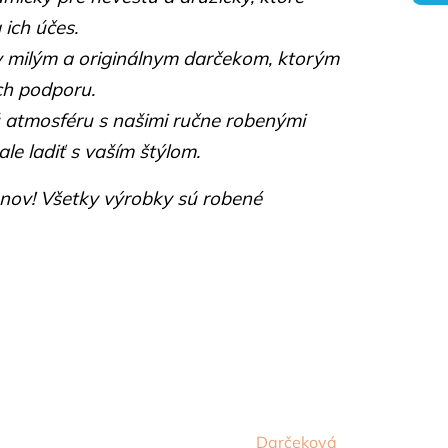
 ich účes.
y milým a originálnym darčekom, ktorým
ch podporu.
 atmosféru s našimi ručne robenými
le ladiť s vaším štýlom.
snov! Všetky výrobky sú robené
Darčeková