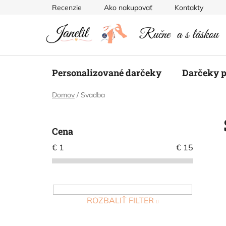
Prejsť
Recenzie
Ako nakupovať
Kontakty
na
obsah
Personalizované darčeky
Darčeky p
Domov
/
Svadba
B
o
Cena
č
€
1
€
15
n
ý
p
a
ROZBALIŤ FILTER
n
e