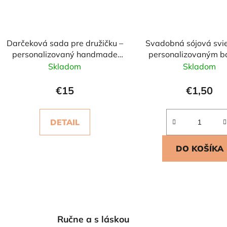
Darčeková sada pre družičku –
Svadobná sójová svie
personalizovaný handmade
personalizovaným b
set
Skladom
Skladom
€15
€1,50
DETAIL
DO KOŠÍKA
O
v
l
Ručne a s láskou
á