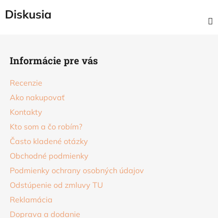
Diskusia
Z
á
Informácie pre vás
p
ä
Recenzie
t
Ako nakupovať
i
Kontakty
e
Kto som a čo robím?
Často kladené otázky
Obchodné podmienky
Podmienky ochrany osobných údajov
Odstúpenie od zmluvy TU
Reklamácia
Doprava a dodanie