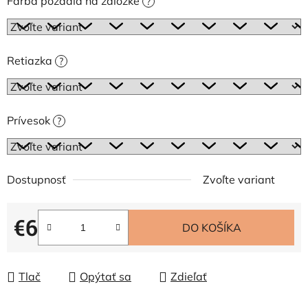
Farba pozadia na záložke
?
Retiazka
?
Prívesok
?
Dostupnosť
Zvoľte variant
€6
DO KOŠÍKA
Jednotková cena:
Tlač
Opýtať sa
Zdieľať