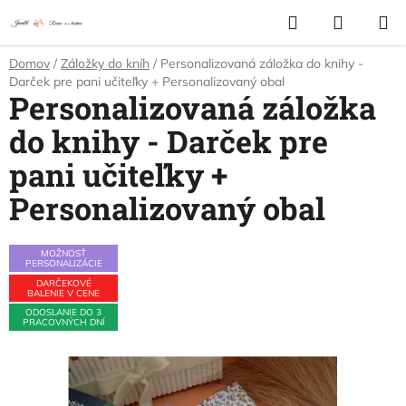
Prejsť
Hľadať
NÁKUP
na
KOŠÍK
obsah
Domov
/
Záložky do kníh
/
Personalizovaná záložka do knihy -
Darček pre pani učiteľky + Personalizovaný obal
Personalizovaná záložka
do knihy - Darček pre
pani učiteľky +
Personalizovaný obal
MOŽNOSŤ
PERSONALIZÁCIE
DARČEKOVÉ
BALENIE V CENE
ODOSLANIE DO 3
PRACOVNÝCH DNÍ