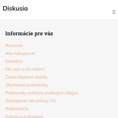
Diskusia
Z
á
Informácie pre vás
p
ä
Recenzie
t
Ako nakupovať
i
Kontakty
e
Kto som a čo robím?
Často kladené otázky
Obchodné podmienky
Podmienky ochrany osobných údajov
Odstúpenie od zmluvy TU
Reklamácia
Doprava a dodanie