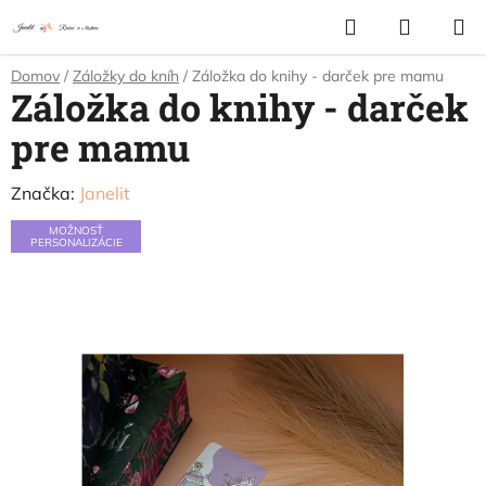
Prejsť
Hľadať
NÁKUP
na
KOŠÍK
obsah
Domov
/
Záložky do kníh
/
Záložka do knihy - darček pre mamu
Záložka do knihy - darček
pre mamu
Značka:
Janelit
MOŽNOSŤ
PERSONALIZÁCIE