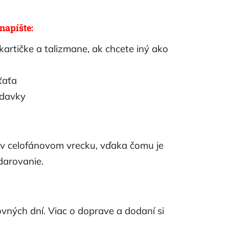
apíšte:
 kartičke a talizmane, ak chcete iný ako
eťaťa
adavky
 v celofánovom vrecku, vďaka čomu je
darovanie.
vných dní. Viac o doprave a dodaní si