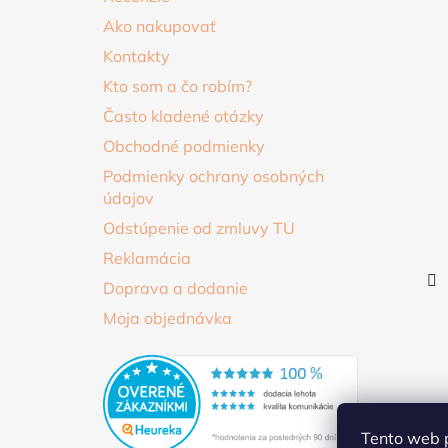
t
Ako nakupovať
i
Kontakty
e
Kto som a čo robím?
Často kladené otázky
Obchodné podmienky
Podmienky ochrany osobných
údajov
Odstúpenie od zmluvy TU
Reklamácia
Doprava a dodanie
Moja objednávka
Tento web p