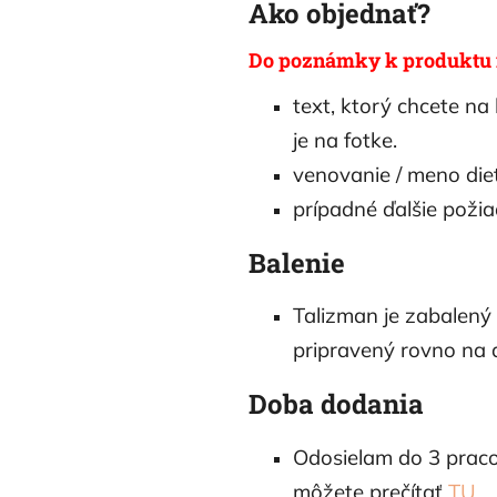
Ako objednať?
Do poznámky k produktu n
text, ktorý chcete na
je na fotke.
venovanie / meno di
prípadné ďalšie poži
Balenie
Talizman je zabalený
pripravený rovno na 
Doba dodania
Odosielam do 3 praco
môžete prečítať
TU