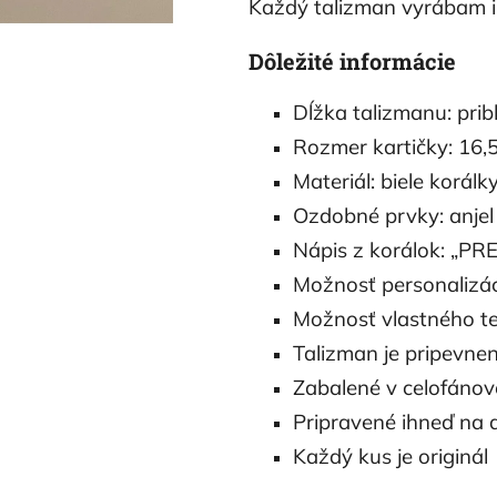
Každý talizman vyrábam in
Dôležité informácie
Dĺžka talizmanu: prib
Rozmer kartičky: 16,
Materiál: biele korálk
Ozdobné prvky: anjel 
Nápis z korálok: „PR
Možnosť personalizác
Možnosť vlastného te
Talizman je pripevnen
Zabalené v celofáno
Pripravené ihneď na 
Každý kus je originál