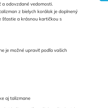
vosť a odovzdané vedomosti.
talizman z bielych korálok je doplnený
e šťastie a krásnou kartičkou s
ane je možné upraviť podľa vašich
čke aj talizmane