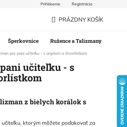
Prihlásenie
Registrácia
mienky
Podmienky ochrany osobných údajov
Odstúpenie
PRÁZDNY KOŠÍK
NÁKUPNÝ
KOŠÍK
Šperkovnice
Ružence a Talizmany
Stier
zman pre pani učiteľku - s anjelom a štvorlístkom
pani učiteľku - s
orlístkom
lizman z bielych korálok s
i učiteľku, ktorým môžete poďakovať za