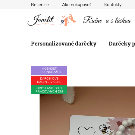
Prejsť
Recenzie
Ako nakupovať
Kontakty
na
obsah
Personalizované darčeky
Darčeky p
MOŽNOSŤ
PERSONALIZÁCIE
DARČEKOVÉ
BALENIE V CENE
ODOSLANIE DO 3
PRACOVNÝCH DNÍ