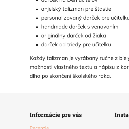
anjelský talizman pre šťastie
personalizovaný darček pre učiteľk
handmade darček s venovaním
originálny darček od žiaka
darček od triedy pre učiteľku
Každý talizman je vyrábaný ručne z bie
možnosti vlastného textu a nápisu z korá
dlho po skončení školského roka.
Z
á
Informácie pre vás
Inst
p
ä
Recenzie