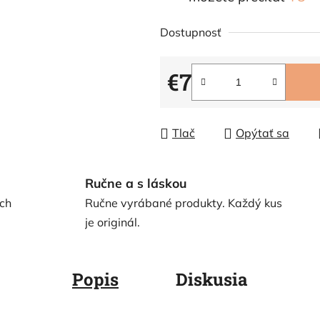
Dostupnosť
€7
Jednotková cena:
Tlač
Opýtať sa
Ručne a s láskou
ch
Ručne vyrábané produkty. Každý kus
je originál.
Popis
Diskusia