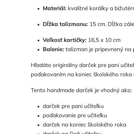
Materiál:
kvalitné korálky a bižutér
Dĺžka talizmanu:
15 cm. Dĺžka zále
Veľkosť kartičky:
16,5 x 10 cm
Balenie:
talizman je pripevnený na 
Hľadáte originálny darček pre pani učite
poďakovaním na koniec školského roka a
Tento handmade darček je vhodný ako:
darček pre pani učiteľku
poďakovanie pre učiteľku
darček na koniec školského roka
darček na Deň učiteľov