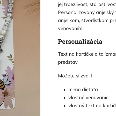
jej trpezlivosť, starostli
Personalizovaný anjelský 
anjelikom, štvorlístkom pr
venovaním.
Personalizácia
Text na kartičke a talizm
predstáv.
Môžete si zvoliť:
meno dieťaťa
vlastné venovanie
vlastný text na karti