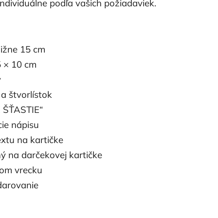
dividuálne podľa vašich požiadaviek.
ližne 15 cm
5 × 10 cm
y
a štvorlístok
E ŠŤASTIE“
ie nápisu
xtu na kartičke
ý na darčekovej kartičke
vom vrecku
darovanie