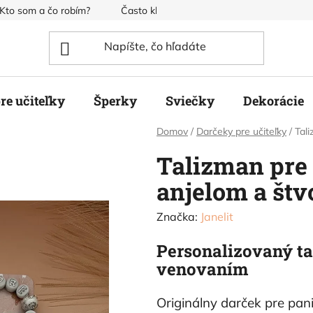
Kto som a čo robím?
Často kladené otázky
Obchodné pod
re učiteľky
Šperky
Sviečky
Dekorácie
Domov
/
Darčeky pre učiteľky
/
Tali
Talizman pre 
anjelom a štv
Značka:
Janelit
Personalizovaný ta
venovaním
Originálny darček pre pan