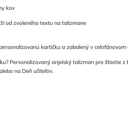
ny kov
ží od zvoleného textu na talizmane
personalizovanú kartičku a zabalený v celofánovom o
ľku? Personalizovaný anjelský talizman pre šťastie z
lebo na Deň učiteľov.