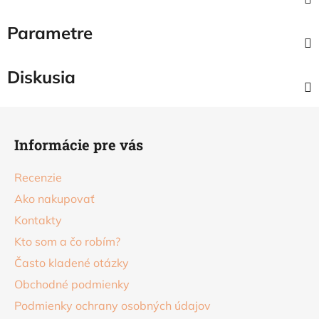
Parametre
Diskusia
Z
á
Informácie pre vás
p
ä
Recenzie
t
Ako nakupovať
i
Kontakty
e
Kto som a čo robím?
Často kladené otázky
Obchodné podmienky
Podmienky ochrany osobných údajov