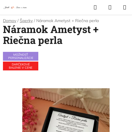
Prejsť
Hľadať
NÁKUP
na
KOŠÍK
obsah
Domov
/
Šperky
/
Náramok Ametyst + Riečna perla
Náramok Ametyst +
Riečna perla
MOŽNOSŤ
PERSONALIZÁCIE
DARČEKOVÉ
BALENIE V CENE