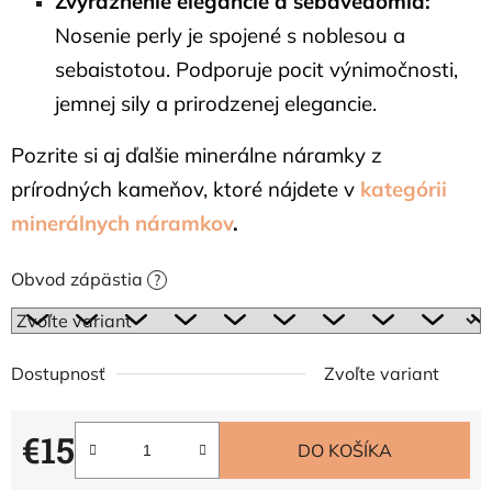
Zvýraznenie elegancie a sebavedomia:
Nosenie perly je spojené s noblesou a
sebaistotou. Podporuje pocit výnimočnosti,
jemnej sily a prirodzenej elegancie.
Pozrite si aj ďalšie minerálne náramky z
prírodných kameňov, ktoré nájdete v
kategórii
minerálnych náramkov
.
Obvod zápästia
?
Dostupnosť
Zvoľte variant
€15
DO KOŠÍKA
Jednotková cena: