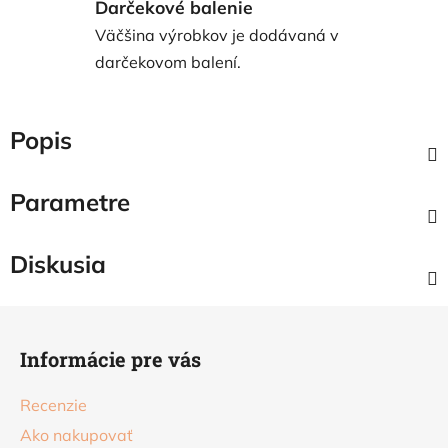
Darčekové balenie
Väčšina výrobkov je dodávaná v
darčekovom balení.
Popis
Parametre
Diskusia
Z
á
Informácie pre vás
p
ä
Recenzie
t
Ako nakupovať
i