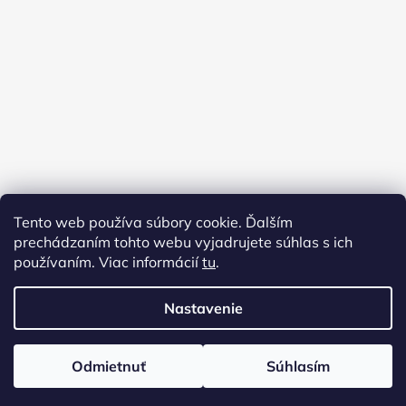
Tento web používa súbory cookie. Ďalším
prechádzaním tohto webu vyjadrujete súhlas s ich
používaním. Viac informácií
tu
.
Nastavenie
Vytvoril Shoptet
Odmietnuť
Súhlasím
Copyright 2026
Janelit
. Všetky práva vyhradené.
Upraviť nastavenie cookies