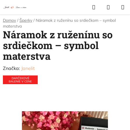
Prejsť
Hľadať
NÁKUP
na
KOŠÍK
obsah
Domov
/
Šperky
/
Náramok z ruženínu so srdiečkom – symbol
materstva
Náramok z ruženínu so
srdiečkom – symbol
materstva
Značka:
Janelit
DARČEKOVÉ
BALENIE V CENE