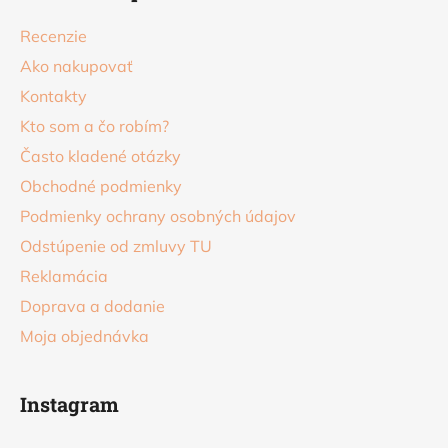
p
ä
Recenzie
t
Ako nakupovať
i
Kontakty
e
Kto som a čo robím?
Často kladené otázky
Obchodné podmienky
Podmienky ochrany osobných údajov
Odstúpenie od zmluvy TU
Reklamácia
Doprava a dodanie
Moja objednávka
Instagram