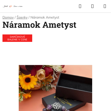
Prejsť
Hľadať
NÁKUP
na
KOŠÍK
obsah
Domov
/
Šperky
/
Náramok Ametyst
Náramok Ametyst
DARČEKOVÉ
BALENIE V CENE