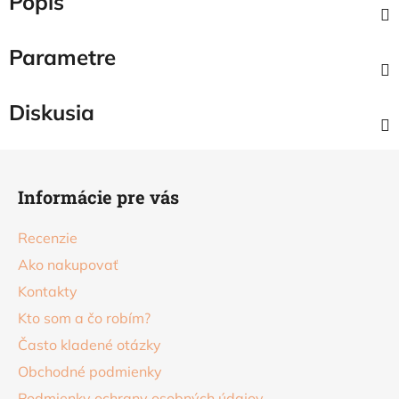
Popis
Parametre
Diskusia
Z
á
Informácie pre vás
p
ä
Recenzie
t
Ako nakupovať
i
Kontakty
e
Kto som a čo robím?
Často kladené otázky
Obchodné podmienky
Podmienky ochrany osobných údajov