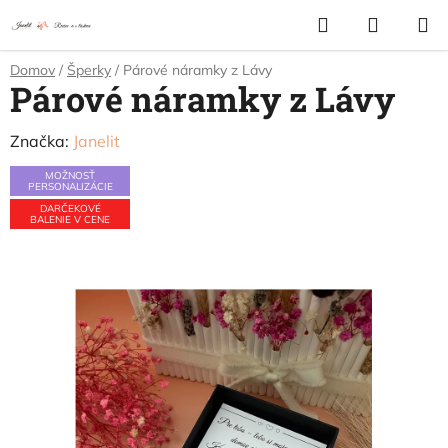
Prejsť
Hľadať
NÁKUP
na
KOŠÍK
obsah
Domov
/
Šperky
/
Párové náramky z Lávy
Párové náramky z Lávy
Značka:
Janelit
MOŽNOSŤ
PERSONALIZÁCIE
DARČEKOVÉ
BALENIE V CENE