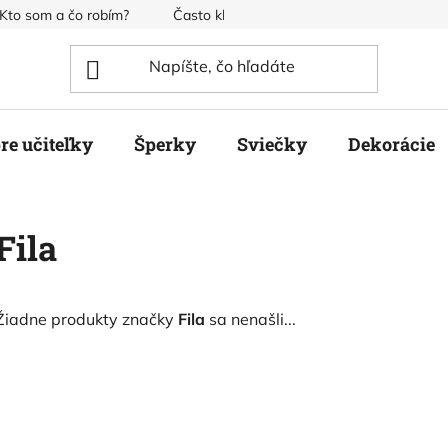
Kto som a čo robím?
Často kladené otázky
Obchodné pod
re učiteľky
Šperky
Sviečky
Dekorácie
Fila
Žiadne produkty značky
Fila
sa nenašli...