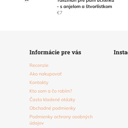
Talizman pre pani učiteľku
- s anjelom a štvorlístkom
€7
Z
á
Informácie pre vás
Inst
p
ä
Recenzie
t
Ako nakupovať
i
Kontakty
e
Kto som a čo robím?
Často kladené otázky
Obchodné podmienky
Podmienky ochrany osobných
údajov