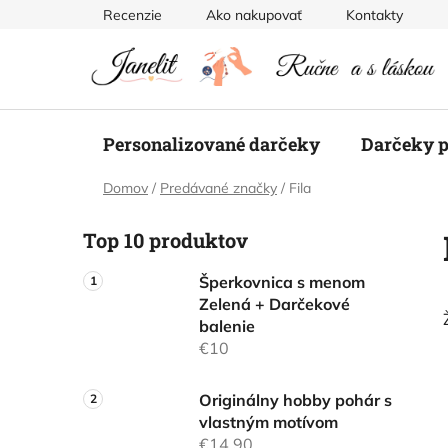
Prejsť
Recenzie
Ako nakupovať
Kontakty
na
obsah
Personalizované darčeky
Darčeky p
Domov
/
Predávané značky
/
Fila
B
Top 10 produktov
o
č
Šperkovnica s menom
n
Zelená + Darčekové
ý
balenie
p
€10
a
n
Originálny hobby pohár s
vlastným motívom
e
€14,90