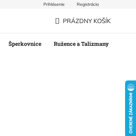
Prihlásenie
Registrácia
mienky
Podmienky ochrany osobných údajov
Odstúpenie
PRÁZDNY KOŠÍK
NÁKUPNÝ
KOŠÍK
Šperkovnice
Ružence a Talizmany
Stier