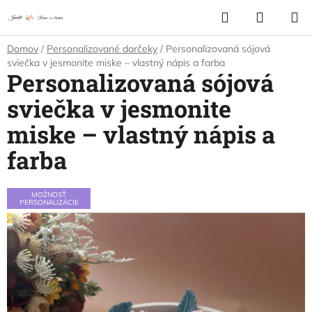
Prejsť
Hľadať
NÁKUP
na
KOŠÍK
obsah
Domov
/
Personalizované darčeky
/
Personalizovaná sójová
sviečka v jesmonite miske – vlastný nápis a farba
Personalizovaná sójová
sviečka v jesmonite
miske – vlastný nápis a
farba
MOŽNOSŤ
PERSONALIZÁCIE