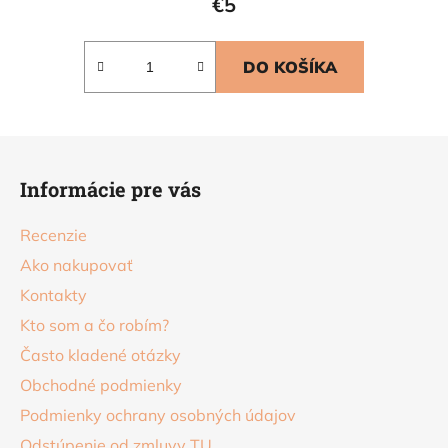
€5
DO KOŠÍKA
Z
á
Informácie pre vás
p
ä
Recenzie
t
Ako nakupovať
i
Kontakty
e
Kto som a čo robím?
Často kladené otázky
Obchodné podmienky
Podmienky ochrany osobných údajov
Odstúpenie od zmluvy TU