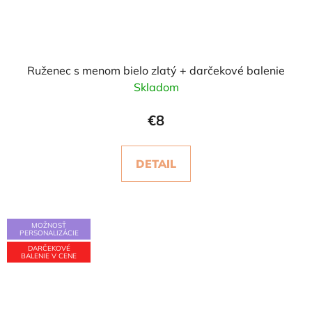
Ruženec s menom bielo zlatý + darčekové balenie
Skladom
€8
DETAIL
MOŽNOSŤ
PERSONALIZÁCIE
DARČEKOVÉ
BALENIE V CENE