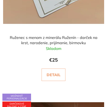
Ruženec s menom z minerálu Ruženín - darček na
krst, narodenie, prijímanie, birmovku
Skladom
€25
DETAIL
MOŽNOSŤ
PERSONALIZÁCIE
DARČEKOVÉ
BALENIE V CENE