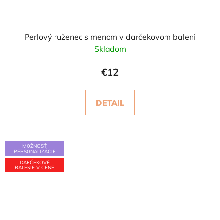
Perlový ruženec s menom v darčekovom balení
Skladom
€12
DETAIL
MOŽNOSŤ
PERSONALIZÁCIE
DARČEKOVÉ
BALENIE V CENE