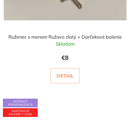
Ruženec s menom Ružovo zlatý + Darčekové balenie
Skladom
€8
DETAIL
MOŽNOSŤ
PERSONALIZÁCIE
DARČEKOVÉ
BALENIE V CENE