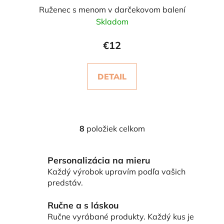
Ruženec s menom v darčekovom balení
Skladom
€12
DETAIL
8
položiek celkom
O
v
l
Personalizácia na mieru
á
Každý výrobok upravím podľa vašich
d
predstáv.
a
c
Ručne a s láskou
i
Ručne vyrábané produkty. Každý kus je
e