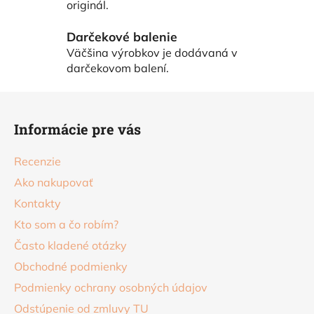
originál.
p
r
Darčekové balenie
v
Väčšina výrobkov je dodávaná v
k
darčekovom balení.
y
v
Z
ý
á
p
Informácie pre vás
p
i
s
ä
Recenzie
u
t
Ako nakupovať
i
Kontakty
e
Kto som a čo robím?
Často kladené otázky
Obchodné podmienky
Podmienky ochrany osobných údajov
Odstúpenie od zmluvy TU