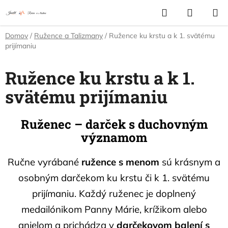
Prejsť
Hľadať
NÁKUP
na
KOŠÍK
obsah
Domov
/
Ružence a Talizmany
/
Ružence ku krstu a k 1. svätému
prijímaniu
Ružence ku krstu a k 1.
svätému prijímaniu
Ruženec – darček s duchovným
významom
Ručne vyrábané
ružence s menom
sú krásnym a
osobným darčekom ku krstu či k 1. svätému
prijímaniu. Každý ruženec je doplnený
medailónikom Panny Márie, krížikom alebo
anjelom a prichádza v
darčekovom balení s