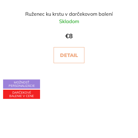
Ruženec ku krstu v darčekovom balení
Skladom
€8
DETAIL
MOŽNOSŤ
PERSONALIZÁCIE
DARČEKOVÉ
BALENIE V CENE