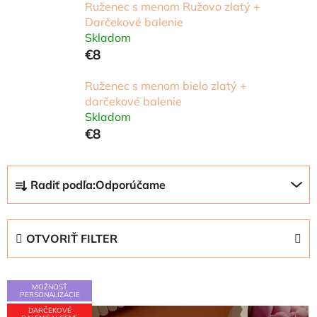
Ruženec s menom Ružovo zlatý +
Darčekové balenie
Skladom
€8
Ruženec s menom bielo zlatý +
darčekové balenie
Skladom
€8
R
Radiť podľa:
Odporúčame
a
d
e
OTVORIŤ FILTER
n
i
V
e
MOŽNOSŤ
ý
PERSONALIZÁCIE
p
DARČEKOVÉ