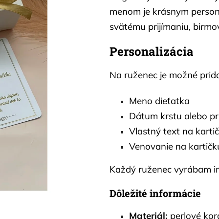
menom je krásnym person
svätému prijímaniu, birmo
Personalizácia
Na ruženec je možné prida
Meno dieťatka
Dátum krstu alebo pr
Vlastný text na karti
Venovanie na kartičk
Každý ruženec vyrábam in
Dôležité informácie
Materiál:
perlové kor