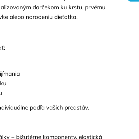
alizovaným darčekom ku krstu, prvému
vke alebo narodeniu dieťatka.
ť:
ijímania
čku
u
dividuálne podľa vašich predstáv.
álky + bižutérne komponenty, elastická