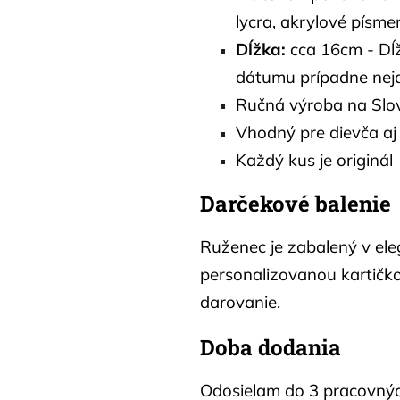
lycra, akrylové písm
Dĺžka:
cca 16cm - Dĺž
dátumu prípadne nej
Ručná výroba na Slo
Vhodný pre dievča aj
Každý kus je originál
Darčekové balenie
Ruženec je zabalený v el
personalizovanou kartičk
darovanie.
Doba dodania
Odosielam do 3 pracovných