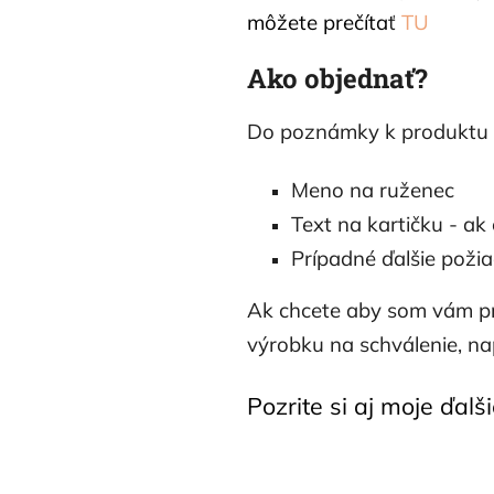
môžete prečíta
ť
TU
Ako objednať?
Do poznámky k produktu 
Meno na ruženec
Text na kartičku - ak
Prípadné ďalšie poži
Ak chcete aby som vám pr
výrobku na schválenie, n
Pozrite si aj moje ďalš