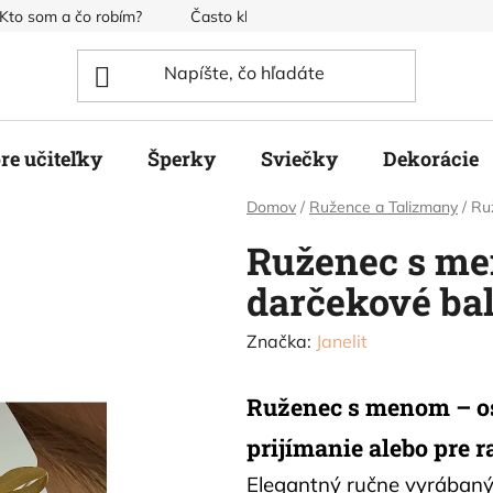
Kto som a čo robím?
Často kladené otázky
Obchodné pod
re učiteľky
Šperky
Sviečky
Dekorácie
Domov
/
Ružence a Talizmany
/
Ru
Ruženec s men
darčekové ba
Značka:
Janelit
Ruženec s menom – oso
prijímanie alebo pre r
Elegantný ručne vyrábaný 