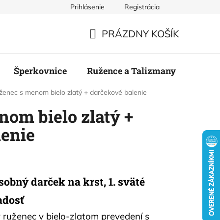
Prihlásenie
Registrácia
mienky
Podmienky ochrany osobných údajov
Odstúpenie
PRÁZDNY KOŠÍK
NÁKUPNÝ
KOŠÍK
Šperkovnice
Ružence a Talizmany
Stier
ženec s menom bielo zlatý + darčekové balenie
om bielo zlatý +
lenie
bný darček na krst, 1. sväté
adosť
ruženec v bielo-zlatom prevedení s