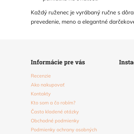
Každý ruženec je vyrábaný ručne s dôraz
prevedenie, meno a elegantné darčekové
Z
á
Informácie pre vás
Inst
p
ä
Recenzie
t
Ako nakupovať
i
Kontakty
e
Kto som a čo robím?
Často kladené otázky
Obchodné podmienky
Podmienky ochrany osobných