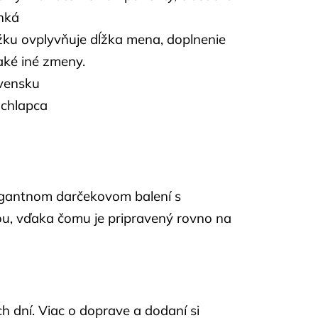
enká
ku ovplyvňuje dĺžka mena, doplnenie
aké iné zmeny.
vensku
 chlapca
egantnom darčekovom balení s
ou, vďaka čomu je pripravený rovno na
 dní. Viac o doprave a dodaní si