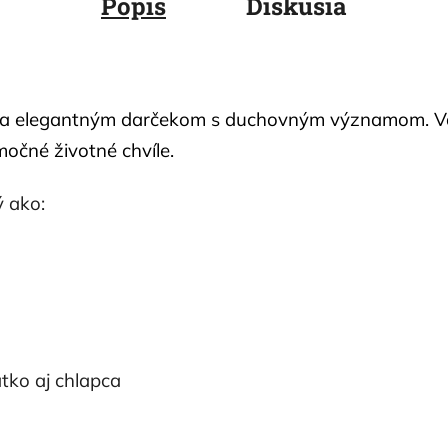
Popis
Diskusia
m a elegantným darčekom s duchovným významom. Vď
očné životné chvíle.
 ako:
tko aj chlapca