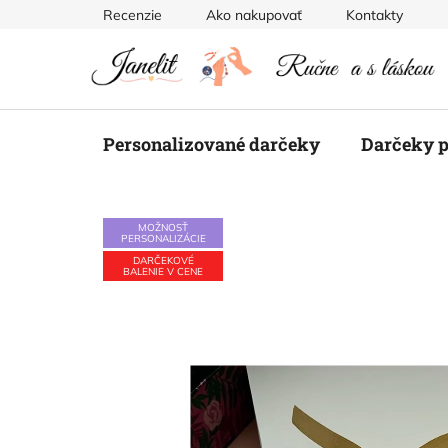
Prejsť
Recenzie
Ako nakupovať
Kontakty
na
obsah
Personalizované darčeky
Darčeky p
MOŽNOSŤ
PERSONALIZÁCIE
DARČEKOVÉ
BALENIE V CENE