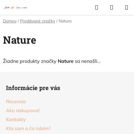
Prejsť
Hľadať
NÁKUP
na
KOŠÍK
obsah
Domov
/
Predávané značky
/
Nature
Nature
Žiadne produkty značky
Nature
sa nenašli...
Z
á
Informácie pre vás
p
ä
Recenzie
t
Ako nakupovať
i
Kontakty
e
Kto som a čo robím?