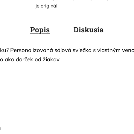
je originál.
Popis
Diskusia
teľku? Personalizovaná sójová sviečka s vlastným v
bo ako darček od žiakov.
u