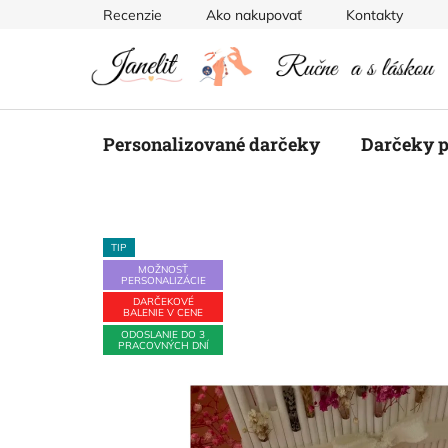
Prejsť
Recenzie
Ako nakupovať
Kontakty
na
obsah
Personalizované darčeky
Darčeky p
TIP
MOŽNOSŤ
PERSONALIZÁCIE
DARČEKOVÉ
BALENIE V CENE
ODOSLANIE DO 3
PRACOVNÝCH DNÍ