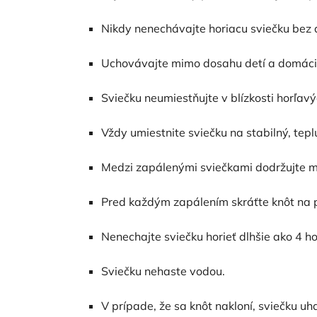
Nikdy nenechávajte horiacu sviečku bez 
Uchovávajte mimo dosahu detí a domácic
Sviečku neumiestňujte v blízkosti horľav
Vždy umiestnite sviečku na stabilný, tep
Medzi zapálenými sviečkami dodržujte m
Pred každým zapálením skráťte knôt na p
Nenechajte sviečku horieť dlhšie ako 4 ho
Sviečku nehaste vodou.
V prípade, že sa knôt nakloní, sviečku uh