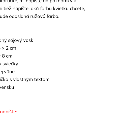
 kartičke, mi napíšte do poznámky k
tiež napíšte, akú farbu kvietku chcete,
ude odoslaná ružová farba.
odný sójový vosk
5 × 2 cm
× 8 cm
 sviečky
ej vône
ička s vlastným textom
vensku
napíšte: