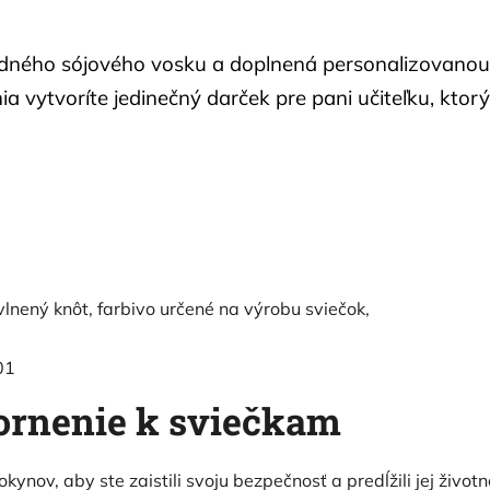
odného sójového vosku a doplnená personalizovanou 
vytvoríte jedinečný darček pre pani učiteľku, ktorý 
lnený knôt, farbivo určené na výrobu sviečok,
01
zornenie k sviečkam
ynov, aby ste zaistili svoju bezpečnosť a predĺžili jej životn