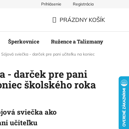
Prihlásenie
Registrácia
mienky
Podmienky ochrany osobných údajov
Odstúpenie
PRÁZDNY KOŠÍK
NÁKUPNÝ
KOŠÍK
Šperkovnice
Ružence a Talizmany
Stier
Sójová sviečka - darček pre pani učiteľku na koniec
a - darček pre pani
oniec školského roka
jová sviečka ako
ni učiteľku