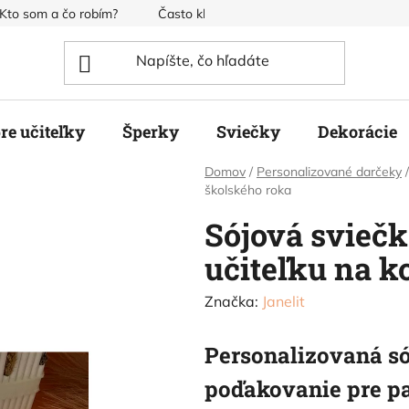
Kto som a čo robím?
Často kladené otázky
Obchodné pod
re učiteľky
Šperky
Sviečky
Dekorácie
Domov
/
Personalizované darčeky
/
školského roka
Sójová sviečk
učiteľku na k
Značka:
Janelit
Personalizovaná só
poďakovanie pre pa