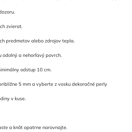
dozoru.
h zvierat.
ých predmetov alebo zdrojov tepla.
lu odolný a nehorľavý povrch.
inimálny odstup 10 cm.
ribližne 5 mm a vyberte z vosku dekoračné perly
diny v kuse.
aste a knôt opatrne narovnajte.