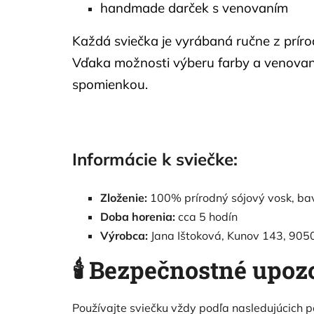
handmade darček s venovaním
Každá sviečka je vyrábaná ručne z prír
Vďaka možnosti výberu farby a venovania 
spomienkou.
Informácie k sviečke:
Zloženie:
100% prírodný sójový vosk, bav
Doba horenia:
cca 5 hodín
Výrobca:
Jana Ištoková, Kunov 143, 905
🕯️ Bezpečnostné upo
Používajte sviečku vždy podľa nasledujúcich pok