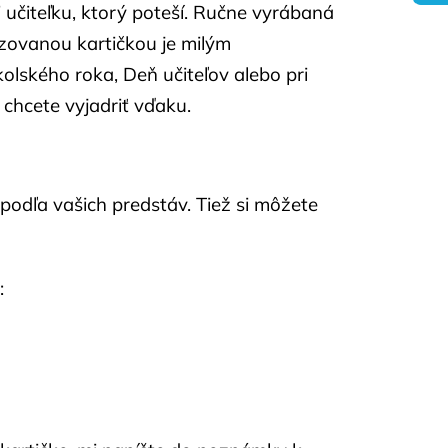
 učiteľku, ktorý poteší. Ručne vyrábaná
izovanou kartičkou je milým
lského roka, Deň učiteľov alebo pri
ď chcete vyjadriť vďaku.
podľa vašich predstáv. Tiež si môžete
: