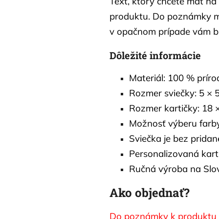
Text, ktorý chcete mať na
produktu. Do poznámky mi 
v opačnom prípade vám b
Dôležité informácie
Materiál: 100 % prír
Rozmer sviečky: 5 × 
Rozmer kartičky: 18 
Možnosť výberu farby
Sviečka je bez pridan
Personalizovaná kart
Ručná výroba na Slo
Ako objednať?
Do poznámky k produktu 