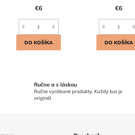
€6
€6
DO KOŠÍKA
DO KOŠÍKA
O
v
l
Ručne a s láskou
á
Ručne vyrábané produkty. Každý kus je
d
originál.
a
c
i
e
p
r