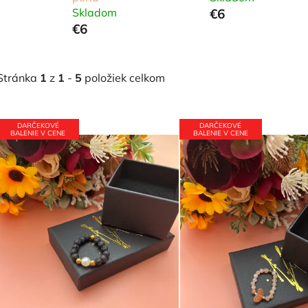
Skladom
€6
€6
Stránka
1
z
1
-
5
položiek celkom
V
DARČEKOVÉ
DARČEKOVÉ
ý
BALENIE V CENE
BALENIE V CENE
p
i
s
p
r
o
d
u
k