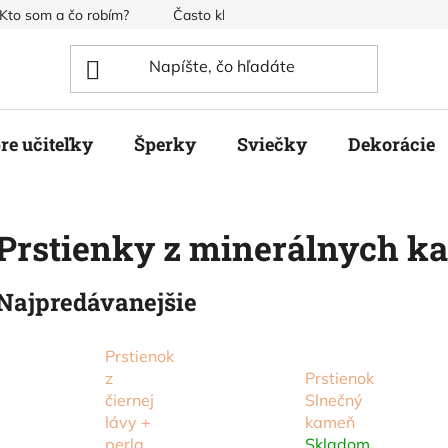
Kto som a čo robím?
Často kladené otázky
Obchodné pod
re učiteľky
Šperky
Sviečky
Dekorácie
Prstienky z minerálnych 
Najpredávanejšie
Prstienok
z
Prstienok
čiernej
Slnečný
lávy +
kameň
perla
Skladom