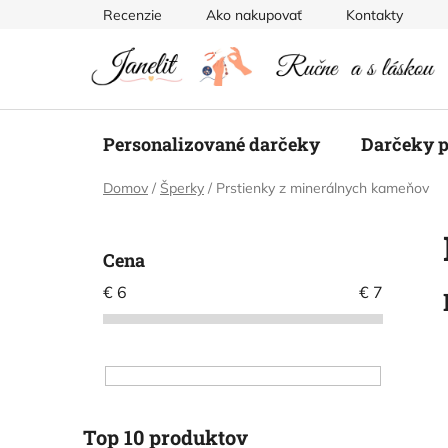
Prejsť
Recenzie
Ako nakupovať
Kontakty
na
obsah
Personalizované darčeky
Darčeky p
Domov
/
Šperky
/
Prstienky z minerálnych kameňov
B
o
Cena
č
€
6
€
7
n
ý
p
a
n
e
Top 10 produktov