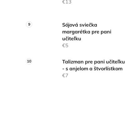
€13
Sójová sviečka
margarétka pre pani
učiteľku
€5
Talizman pre pani učiteľku
- s anjelom a štvorlístkom
€7