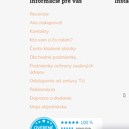
Informácie pre vás
Inst
p
ä
Recenzie
t
Ako nakupovať
i
Kontakty
e
Kto som a čo robím?
Často kladené otázky
Obchodné podmienky
Podmienky ochrany osobných
údajov
Odstúpenie od zmluvy TU
Reklamácia
Doprava a dodanie
Moja objednávka