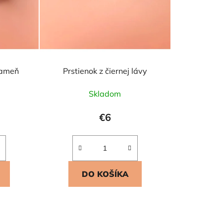
o
v
kameň
Prstienok z čiernej lávy
Skladom
€6
DO KOŠÍKA