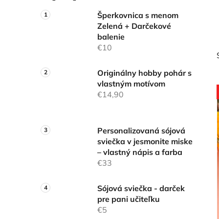
l
Šperkovnica s menom
Zelená + Darčekové
balenie
€10
Originálny hobby pohár s
vlastným motívom
€14,90
Personalizovaná sójová
sviečka v jesmonite miske
– vlastný nápis a farba
€33
Sójová sviečka - darček
pre pani učiteľku
€5