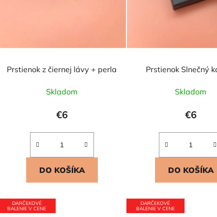
t
o
v
Prstienok z čiernej lávy + perla
Prstienok Slnečný 
Skladom
Skladom
€6
€6
DO KOŠÍKA
DO KOŠÍKA
DARČEKOVÉ
DARČEKOVÉ
BALENIE V CENE
BALENIE V CENE