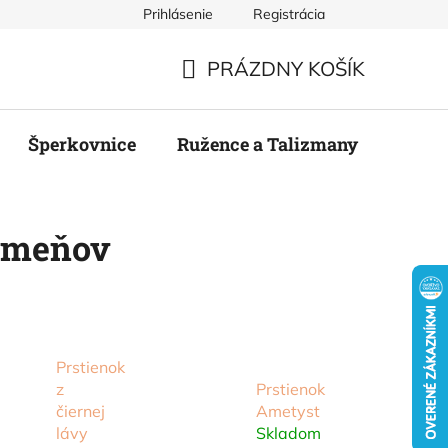
Prihlásenie
Registrácia
mienky
Podmienky ochrany osobných údajov
Odstúpenie
PRÁZDNY KOŠÍK
NÁKUPNÝ
KOŠÍK
Šperkovnice
Ružence a Talizmany
Stier
kameňov
Prstienok
z
Prstienok
čiernej
Ametyst
lávy
Skladom