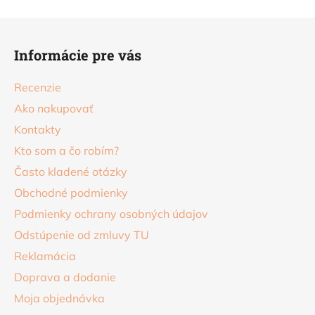
v
Z
ý
á
p
Informácie pre vás
p
i
s
ä
Recenzie
u
t
Ako nakupovať
i
Kontakty
e
Kto som a čo robím?
Často kladené otázky
Obchodné podmienky
Podmienky ochrany osobných údajov
Odstúpenie od zmluvy TU
Reklamácia
Doprava a dodanie
Moja objednávka