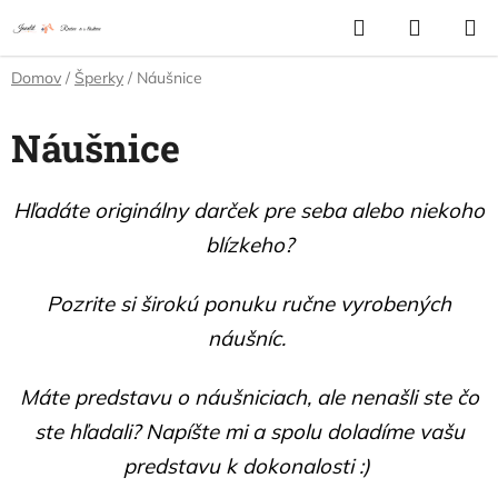
Prejsť
Hľadať
NÁKUP
na
KOŠÍK
obsah
Domov
/
Šperky
/
Náušnice
Náušnice
Hľadáte originálny darček pre seba alebo niekoho
blízkeho?
Pozrite si širokú ponuku ručne vyrobených
náušníc.
Máte predstavu o náušniciach, ale nenašli ste čo
ste hľadali? Napíšte mi a spolu doladíme vašu
predstavu k dokonalosti :)