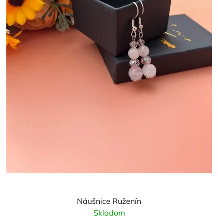
k
t
o
v
Náušnice Ruženín
Skladom