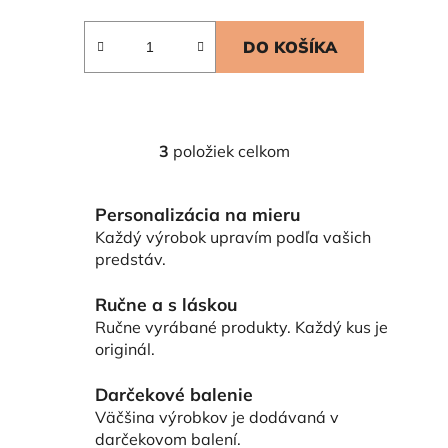
DO KOŠÍKA
3
položiek celkom
O
v
l
Personalizácia na mieru
á
Každý výrobok upravím podľa vašich
d
predstáv.
a
c
Ručne a s láskou
i
Ručne vyrábané produkty. Každý kus je
e
originál.
p
r
Darčekové balenie
v
Väčšina výrobkov je dodávaná v
k
darčekovom balení.
y