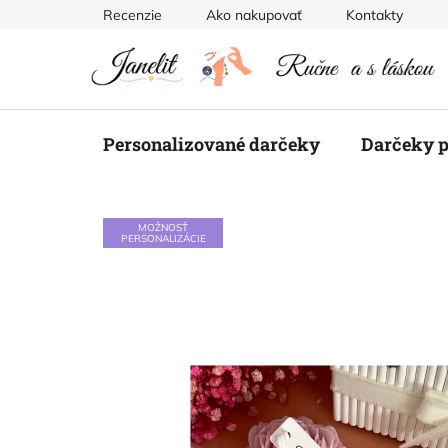
Prejsť
Recenzie
Ako nakupovať
Kontakty
na
obsah
Personalizované darčeky
Darčeky p
MOŽNOSŤ
PERSONALIZÁCIE