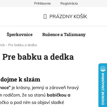
Prihlásenie
Registrácia
mienky
Podmienky ochrany osobných údajov
Odstúpenie
PRÁZDNY KOŠÍK
NÁKUPNÝ
KOŠÍK
Šperkovnice
Ružence a Talizmany
Stier
žreb - Pre babku a dedka
 - Pre babku a dedka
 dojme k slzám
noce”
je krásny, jemný a zároveň hravý
m rodičom, že sa stanú
babičkou a
diečko a pod ním sa objaví sladké