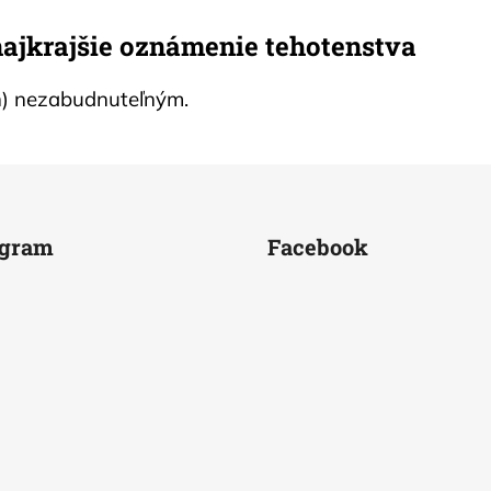
 najkrajšie oznámenie tehotenstva
ň) nezabudnuteľným.
agram
Facebook