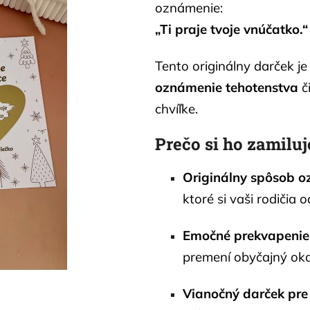
oznámenie:
„Ti praje tvoje vnúčatko.“
Tento originálny darček je
oznámenie tehotenstva
či
chvíľke.
Prečo si ho zamiluj
Originálny spôsob o
ktoré si vaši rodičia 
Emočné prekvapenie
premení obyčajný ok
Vianočný darček pr