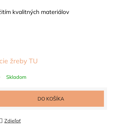
itím kvalitných materiálov
acie žreby TU
Skladom
DO KOŠÍKA
Zdieľať