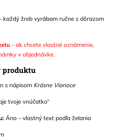
– každý žreb vyrábam ručne s dôrazom
extu
– ak chcete vlastné oznámenie,
známky v objednávke.
y produktu
jn s nápisom
Krásne Vianoce
aje tvoje vnúčatko“
u:
Áno – vlastný text podľa želania
cm