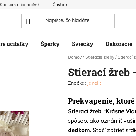
Kto som a čo robím?
Často kladené otázky
Obchodné pod
re učiteľky
Šperky
Sviečky
Dekorácie
Domov
/
Stieracie žreby
/
Stierací 
Stierací žreb
Značka:
Janelit
Prekvapenie, ktoré
Stierací žreb “Krásne Via
spôsob, ako oznámiť vaši
dedkom
. Stačí zotrieť sr