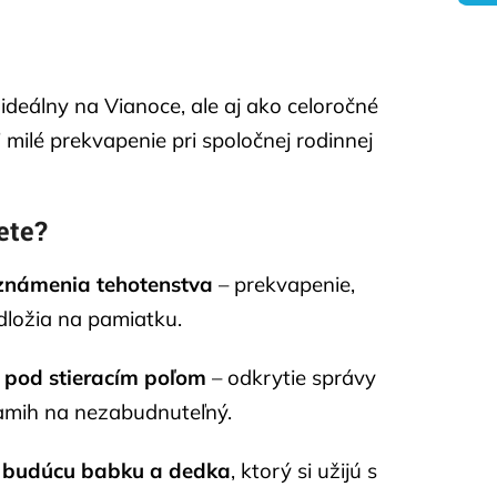
 ideálny na Vianoce, ale aj ako celoročné
 milé prekvapenie pri spoločnej rodinnej
ete?
známenia tehotenstva
– prekvapenie,
odložia na pamiatku.
 pod stieracím poľom
– odkrytie správy
amih na nezabudnuteľný.
e budúcu babku a dedka
, ktorý si užijú s