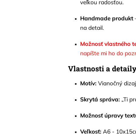
veľkou radosťou.
Handmade produkt
na detail.
Možnosť vlastného t
napíšte mi ho do po
Vlastnosti a detail
Motív:
Vianočný diza
Skrytá správa:
„Ti pr
Možnosť úpravy text
Veľkosť:
A6 - 10x15