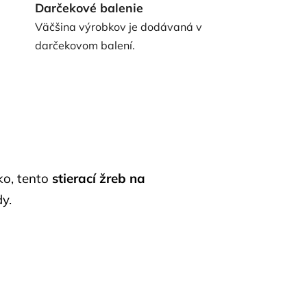
Darčekové balenie
Väčšina výrobkov je dodávaná v
darčekovom balení.
dko, tento
stierací žreb na
y.