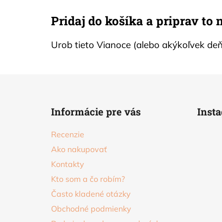
Pridaj do košíka a priprav to
Urob tieto Vianoce (alebo akýkoľvek de
Z
á
Informácie pre vás
Inst
p
ä
Recenzie
t
Ako nakupovať
i
Kontakty
e
Kto som a čo robím?
Často kladené otázky
Obchodné podmienky