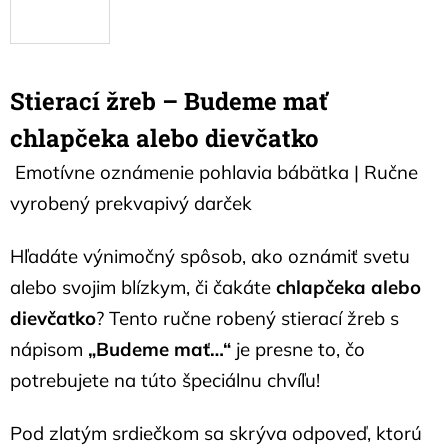
Stierací žreb – Budeme mať
chlapčeka alebo dievčatko
Emotívne oznámenie pohlavia bábätka | Ručne
vyrobený prekvapivý darček
Hľadáte výnimočný spôsob, ako oznámiť svetu
alebo svojim blízkym, či čakáte
chlapčeka alebo
dievčatko
? Tento ručne robený stierací žreb s
nápisom
„Budeme mať…“
je presne to, čo
potrebujete na túto špeciálnu chvíľu!
Pod zlatým srdiečkom sa skrýva odpoveď, ktorú