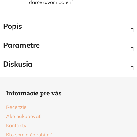
darčekovom balení.
Popis
Parametre
Diskusia
Z
á
Informácie pre vás
p
ä
Recenzie
t
Ako nakupovať
i
Kontakty
e
Kto som a čo robím?