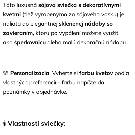
Táto luxusná
sójová sviečka s dekoratívnymi
kvetmi
(tiež vyrobenýmo zo sójového vosku) je
naliata do elegantnej
sklenenej nádoby so
zavieraním
, ktorú po vypálení môžete využiť
ako
šperkovnicu
alebo malú dekoračnú nádobu.
🌸
Personalizácia
: Vyberte si
farbu kvetov
podľa
vlastných preferencií – farbu napíšte do
poznámky v objednávke.
🕯️
Vlastnosti sviečky
: