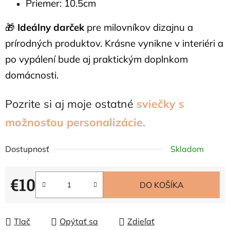
Priemer: 10.5cm
🎁
Ideálny darček
pre milovníkov dizajnu a
prírodných produktov. Krásne vynikne v interiéri a
po vypálení bude aj praktickým doplnkom
domácnosti.
Pozrite si aj moje ostatné
sviečky s
možnosťou personalizácie.
Dostupnosť
Skladom
€10
DO KOŠÍKA
Jednotková cena:
Tlač
Opýtať sa
Zdieľať