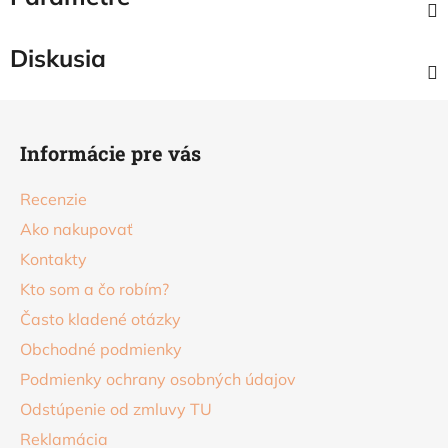
Diskusia
Z
á
Informácie pre vás
p
ä
Recenzie
t
Ako nakupovať
i
Kontakty
e
Kto som a čo robím?
Často kladené otázky
Obchodné podmienky
Podmienky ochrany osobných údajov
Odstúpenie od zmluvy TU
Reklamácia