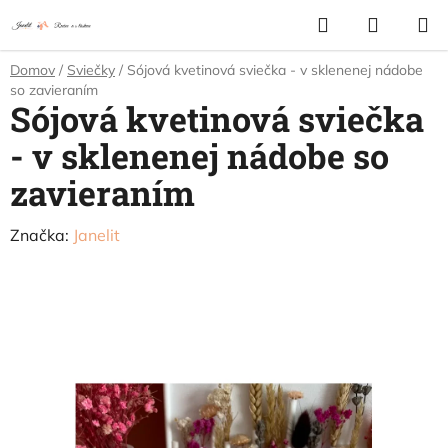
Prejsť
Hľadať
NÁKUP
na
KOŠÍK
obsah
Domov
/
Sviečky
/
Sójová kvetinová sviečka - v sklenenej nádobe
so zavieraním
Sójová kvetinová sviečka
- v sklenenej nádobe so
zavieraním
Značka:
Janelit