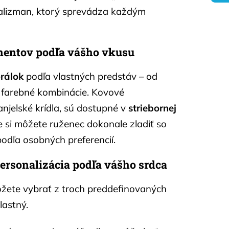
alizman, ktorý sprevádza každým
nentov podľa vášho vkusu
orálok
podľa vlastných predstáv – od
 farebné kombinácie. Kovové
anjelské krídla, sú dostupné v
striebornej
e si môžete ruženec dokonale zladiť so
odľa osobných preferencií.
personalizácia podľa vášho srdca
môžete vybrať z troch preddefinovaných
lastný.