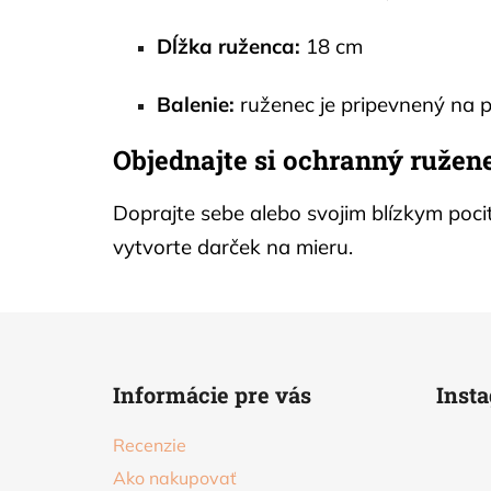
Dĺžka ruženca:
18 cm
Balenie:
ruženec je pripevnený na p
Objednajte si ochranný ružene
Doprajte sebe alebo svojim blízkym poci
vytvorte darček na mieru.
Z
á
Informácie pre vás
Inst
p
ä
Recenzie
t
Ako nakupovať