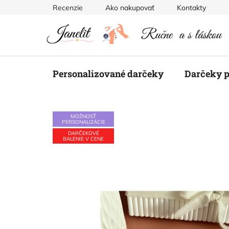
Prejsť
Recenzie
Ako nakupovať
Kontakty
na
obsah
Personalizované darčeky
Darčeky p
MOŽNOSŤ
PERSONALIZÁCIE
DARČEKOVÉ
BALENIE V CENE