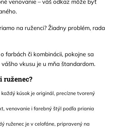
bné venovanie – váš odkaz môže byť
vaného.
priamo na ruženci? Žiadny problém, rada
o farbách či kombinácii, pokojne sa
a vášho vkusu je u mňa štandardom.
i ruženec?
 každý kúsok je originál, precízne tvorený
xt, venovanie i farebný štýl podľa priania
ý ruženec je v celofáne, pripravený na