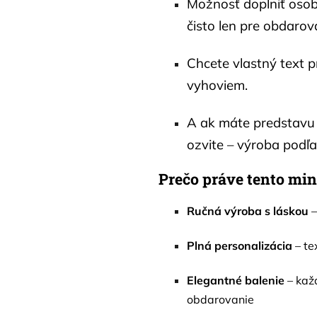
Možnosť doplniť oso
čisto len pre obdaro
Chcete vlastný text 
vyhoviem.
A ak máte predstavu 
ozvite – výroba podľ
Prečo práve tento min
Ručná výroba s láskou
–
Plná personalizácia
– te
Elegantné balenie
– každ
obdarovanie