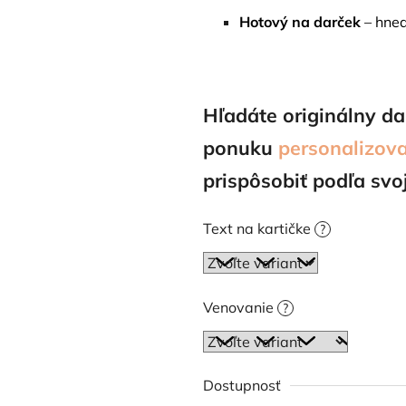
Hotový na darček
– hneď
Hľadáte originálny da
ponuku
personalizov
prispôsobiť podľa svo
Text na kartičke
?
Venovanie
?
Dostupnosť