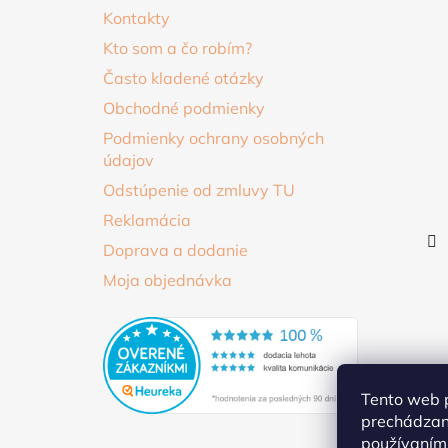
i
Kontakty
e
Kto som a čo robím?
Často kladené otázky
Obchodné podmienky
Podmienky ochrany osobných
údajov
Odstúpenie od zmluvy TU
Reklamácia
Doprava a dodanie
Moja objednávka
Tento web p
prechádzaní
používaním.