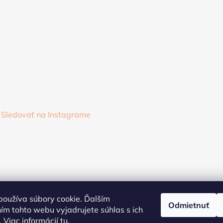
Sledovať na Instagrame
oužíva súbory cookie. Ďalším
Odmietnuť
m tohto webu vyjadrujete súhlas s ich
 Viac informácií
tu
.