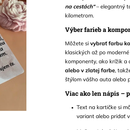
na cestách“
– elegantný t
kilometrom.
Výber farieb a kompo
Môžete si
vybrať farbu k
klasických až po moderné
komponenty, ako krížik a 
alebo v zlatej farbe
, takž
štýlom vášho auta alebo p
Viac ako len nápis – 
Text na kartičke si 
variant alebo pridať v