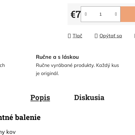
€7
Jednotková cena:
Tlač
Opýtať sa
Ručne a s láskou
ch
Ručne vyrábané produkty. Každý kus
je originál.
Popis
Diskusia
ntné balenie
ny kov