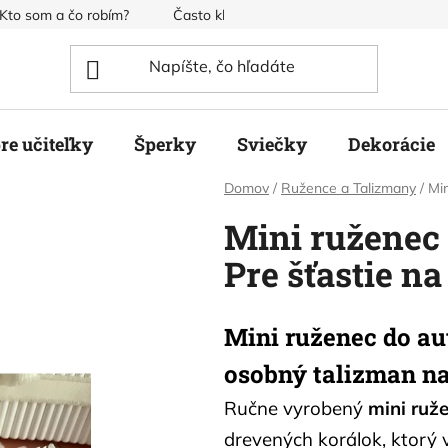
Kto som a čo robím?
Často kladené otázky
Obchodné pod
re učiteľky
Šperky
Sviečky
Dekorácie
Domov
/
Ružence a Talizmany
/
Min
Mini ruženec 
Pre šťastie na
Mini ruženec do aut
osobný talizman na
Ručne vyrobený
mini ruž
drevených korálok, ktorý