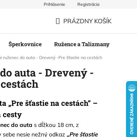
Prihlásenie
Registrácia
mienky
Podmienky ochrany osobných údajov
Odstúpenie
PRÁZDNY KOŠÍK
NÁKUPNÝ
KOŠÍK
Šperkovnice
Ružence a Talizmany
Stier
i ruženec do auta - Drevený -Pre šťastie na cestách
do auta - Drevený -
 cestách
a „Pre šťastie na cestách“ –
 cesty
enec do auta
s dĺžkou 18 cm, z
 v sebe nesie nežný odkaz
„Pre šťastie