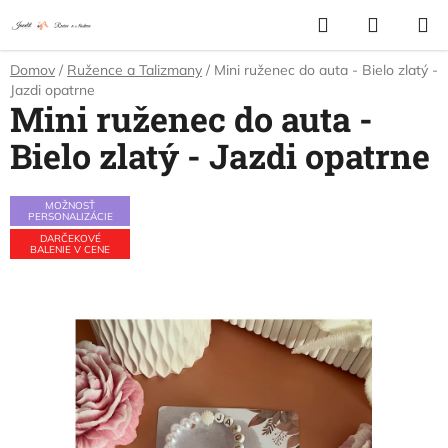
Prejsť
Hľadať
NÁKUP
na
KOŠÍK
obsah
Domov
/
Ružence a Talizmany
/
Mini ruženec do auta - Bielo zlatý -
Jazdi opatrne
Mini ruženec do auta -
Bielo zlatý - Jazdi opatrne
MOŽNOSŤ
PERSONALIZÁCIE
DARČEKOVÉ
BALENIE V CENE