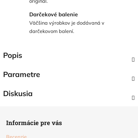
originál.
Darčekové balenie
Väčšina výrobkov je dodávaná v
darčekovom balení.
Popis
Parametre
Diskusia
Z
á
Informácie pre vás
p
ä
Recenzie