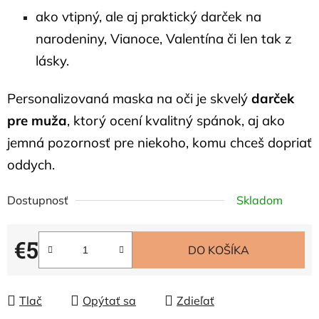
ako vtipný, ale aj praktický darček na
narodeniny, Vianoce, Valentína či len tak z
lásky.
Personalizovaná maska na oči je skvelý
darček
pre muža
, ktorý ocení kvalitný spánok, aj ako
jemná pozornosť pre niekoho, komu chceš dopriať
oddych.
Dostupnosť
Skladom
€5
DO KOŠÍKA
Jednotková cena:
Tlač
Opýtať sa
Zdieľať