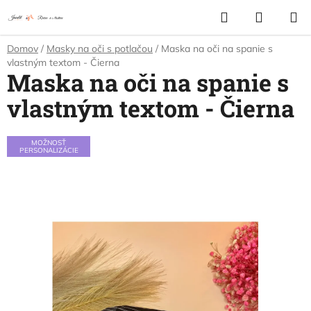
Prejsť
Hľadať
NÁKUP
na
KOŠÍK
obsah
Domov
/
Masky na oči s potlačou
/
Maska na oči na spanie s
vlastným textom - Čierna
Maska na oči na spanie s
vlastným textom - Čierna
MOŽNOSŤ
PERSONALIZÁCIE