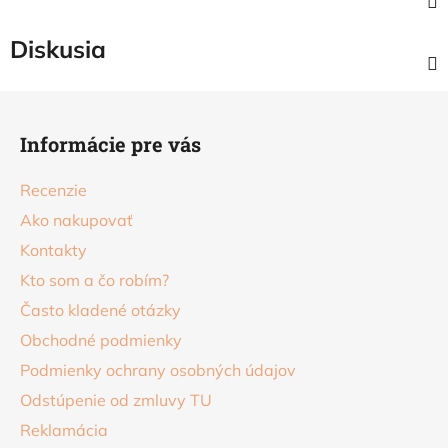
Diskusia
Z
á
Informácie pre vás
p
ä
Recenzie
t
Ako nakupovať
i
Kontakty
e
Kto som a čo robím?
Často kladené otázky
Obchodné podmienky
Podmienky ochrany osobných údajov
Odstúpenie od zmluvy TU
Reklamácia