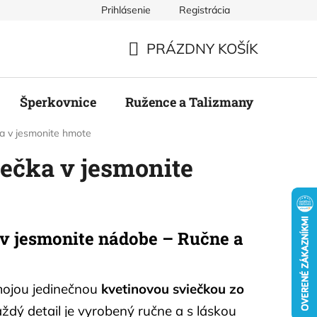
Prihlásenie
Registrácia
mienky
Podmienky ochrany osobných údajov
Odstúpenie
PRÁZDNY KOŠÍK
NÁKUPNÝ
KOŠÍK
Šperkovnice
Ružence a Talizmany
Stier
ka v jesmonite hmote
ečka v jesmonite
v jesmonite nádobe – Ručne a
 mojou jedinečnou
kvetinovou sviečkou zo
aždý detail je vyrobený ručne a s láskou