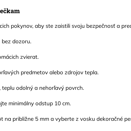
viečkam
ch pokynov, aby ste zaistili svoju bezpečnosť a predĺž
 bez dozoru.
mácich zvierat.
orľavých predmetov alebo zdrojov tepla.
, teplu odolný a nehorľavý povrch.
jte minimálny odstup 10 cm.
t na približne 5 mm a vyberte z vosku dekoračné pe