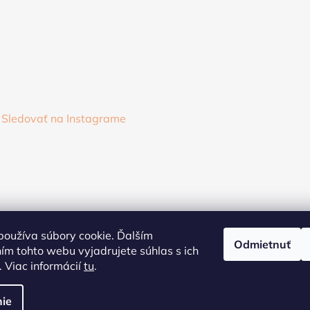
Sledovať na Instagrame
oužíva súbory cookie. Ďalším
Odmietnuť
m tohto webu vyjadrujete súhlas s ich
 Viac informácií
tu
.
ie