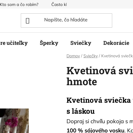
Kto som a čo robím?
Často kladené otázky
Obchodné pod
re učiteľky
Šperky
Sviečky
Dekorácie
Domov
/
Sviečky
/
Kvetinová svieč
Kvetinová svi
hmote
Kvetinová sviečka 
s láskou
Dopraj si chvíľu pokoja s
100 % sójového vosku
. K