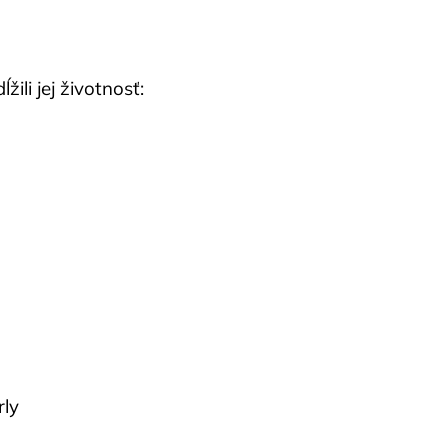
ili jej životnosť:
rly