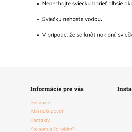
Nenechajte sviečku horieť dlhšie ak
Sviečku nehaste vodou.
V prípade, že sa knôt nakloní, svie
Z
á
Informácie pre vás
Inst
p
ä
Recenzie
t
Ako nakupovať
i
Kontakty
e
Kto som a čo robím?