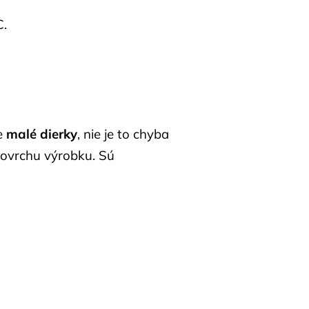
C.
te
malé dierky
, nie je to chyba
povrchu výrobku. Sú