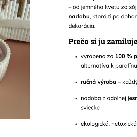
– od jemného kvetu zo só
nádobu
, ktorá ti po doho
dekorácia.
Prečo si ju zamiluj
vyrobená zo
100 % p
alternatíva k parafín
ručná výroba
– každý
nádoba z odolnej
jes
sviečke
ekologická, netoxická