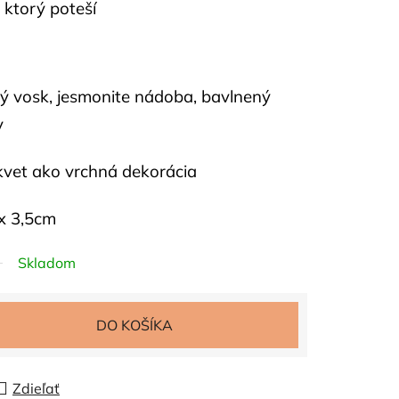
, ktorý poteší
vý vosk, jesmonite nádoba, bavlnený
y
kvet ako vrchná dekorácia
x 3,5cm
Skladom
DO KOŠÍKA
Zdieľať