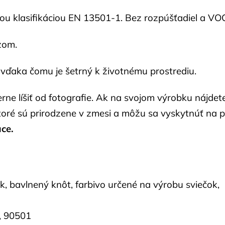
ou klasifikáciou EN 13501-1. Bez rozpúšťadiel a VO
zom.
 vďaka čomu je šetrný k životnému prostrediu.
erne líšiť od fotografie. Ak na svojom výrobku nájde
ktoré sú prirodzene v zmesi a môžu sa vyskytnúť na 
áce.
, bavlnený knôt, farbivo určené na výrobu sviečok,
, 90501