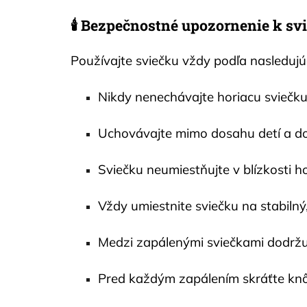
🕯️ Bezpečnostné upozornenie k s
Používajte sviečku vždy podľa nasledujúci
Nikdy nenechávajte horiacu sviečku
Uchovávajte mimo dosahu detí a do
Sviečku neumiestňujte v blízkosti h
Vždy umiestnite sviečku na stabilný
Medzi zapálenými sviečkami dodržu
Pred každým zapálením skráťte knô